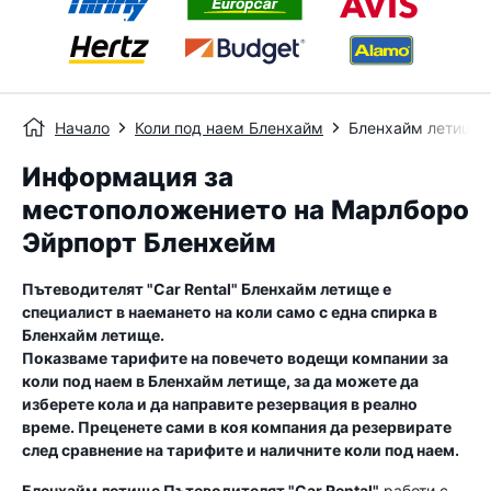
Начало
Коли под наем Бленхайм
Бленхайм летище
Информация за
местоположението на Марлборо
Эйрпорт Бленхейм
Пътеводителят "Car Rental"
Бленхайм летище
е
специалист в наемането на коли само с една спирка в
Бленхайм летище
.
Показваме тарифите на повечето водещи компании за
коли под наем в
Бленхайм летище
, за да можете да
изберете кола и да направите резервация в реално
време. Преценете сами в коя компания да резервирате
след сравнение на тарифите и наличните коли под наем.
Бленхайм летище
Пътеводителят "Car Rental"
работи с