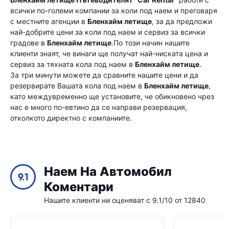
всички по-големи компании за коли под наем и преговаря
с местните агенции в
Бленхайм летище
, за да предложи
най-добрите цени за коли под наем и сервиз за всички
градове в
Бленхайм летище
.По този начин нашите
клиенти знаят, че винаги ще получат най-ниската цена и
сервиз за тяхната кола под наем в
Бленхайм летище
.
За три минути можете да сравните нашите цени и да
резервирате Вашата кола под наем в
Бленхайм летище
,
като междувременно ще установите, че обикновено чрез
нас е много по-евтино да се направи резервация,
отколкото директно с компаниите.
Наем На Автомобил
9.1
Коментари
Нашите клиенти ни оценяват с 9.1/10 от 12840