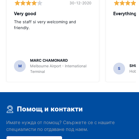
30-12-2020
Very good
Everything w
The staff si very welcoming and
friendly.
MARC CHAMONARD
SHU
M
Melbourne Airport - International
S
Hobar
Terminal
Помощ и контакти
Имате нужда от помощ? Свържете се с нашите
специалисти по отдаване под наем.