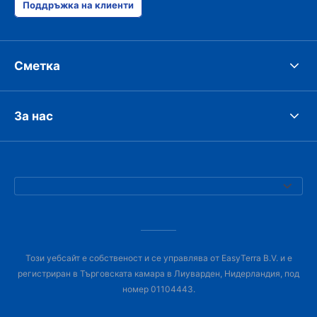
Поддръжка на клиенти
Сметка
За нас
Този уебсайт е собственост и се управлява от EasyTerra B.V. и е
регистриран в Търговската камара в Лиуварден, Нидерландия, под
номер 01104443.