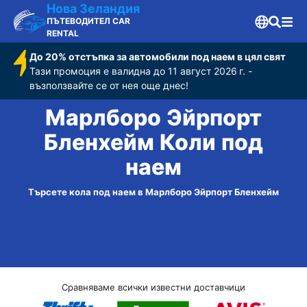
Нова Зеландия
ПЪТЕВОДИТЕЛ CAR
RENTAL
До 20% отстъпка за автомобили под наем в цял свят
Тази промоция е валидна до 11 август 2026 г. -
възползвайте се от нея още днес!
Марлборо Эйрпорт
Бленхейм Коли под
наем
Търсете кола под наем в Марлборо Эйрпорт Бленхейм
Сравняваме всички известни доставчици