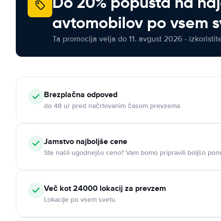
Do 20% popusta na na
avtomobilov po vsem s
Ta promocija velja do 11. avgust 2026 - izkoristit
Brezplačna odpoved
do 48 ur pred načrtovanim časom prevzema
Jamstvo najboljše cene
Ste našli ugodnejšo ceno? Vam bomo pripravili boljšo pon
Več kot 24000 lokacij za prevzem
Lokacije po vsem svetu