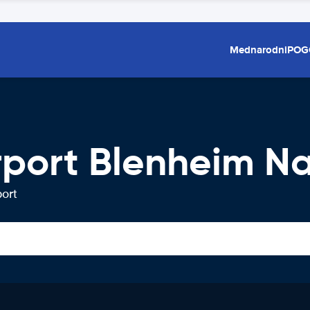
Mednarodni
POG
port Blenheim Na
port