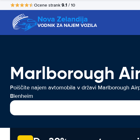
9.1
Ocene strank
/ 10
Nova Zelandija
VODNIK ZA NAJEM VOZILA
Marlborough Air
Poiščite najem avtomobila v državi Marlborough Air
Blenheim