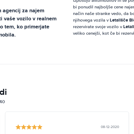
izposojo avtomobilov in se po
bi ponudil najboljše cene najem
m
agencij za najem
način naše stranke vedo, da b
i vaše vozilo v realnem
Letališče B
njihovega vozila v
po tem, ko primerjate
Leta
rezervirate svoje vozilo v
veliko cenejši, kot če bi rezer
mobila.
di
840
08-12-2020