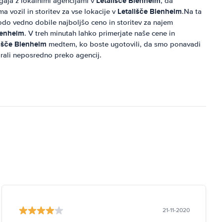
Letališče Blenheim
gaja z lokalnimi agencijami v
, da
Letališče Blenheim
a vozil in storitev za vse lokacije v
.Na ta
odo vedno dobile najboljšo ceno in storitev za najem
lenheim
. V treh minutah lahko primerjate naše cene in
lišče Blenheim
medtem, ko boste ugotovili, da smo ponavadi
virali neposredno preko agencij.
21-11-2020