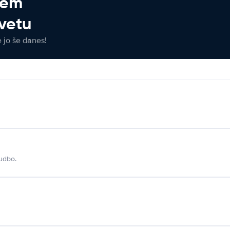
jem
vetu
e jo še danes!
udbo.