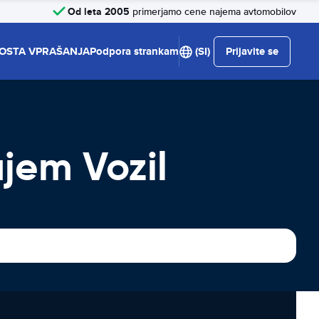
Od leta 2005
primerjamo cene najema avtomobilov
OSTA VPRAŠANJA
Podpora strankam
(SI)
Prijavite se
jem Vozil