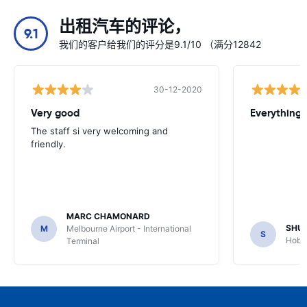
出租汽车的评论，
9.1
我们的客户给我们的评分是9.1/10 （满分12842
30-12-2020
Very good
Everything w
The staff si very welcoming and
friendly.
MARC CHAMONARD
SHU
M
Melbourne Airport - International
S
Hobar
Terminal