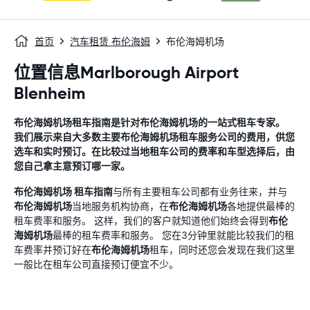
首页
汽车租赁 布伦海姆
布伦海姆机场
位置信息Marlborough Airport
Blenheim
布伦海姆机场
租车指南
是针对
布伦海姆机场
的一站式租车专家。
我们展示来自大多数主要
布伦海姆机场
租车服务公司的费用，供您
选车和实时预订。在比较过当地租车公司的费率和车型选择后，由
您自己拿主意预订哪一家。
布伦海姆机场
租车指南
与所有主要租车公司都有业务往来，并与
布伦海姆机场
当地服务机构协商，在
布伦海姆机场
各地提供最棒的
租车费率和服务。 这样，我们的客户就知道他们始终会得到
布伦
海姆机场
最棒的租车费率和服务。 您在3分钟里就能比较我们的租
车费率并预订好在
布伦海姆机场
租车，同时还您会发现在我们这里
一般比在租车公司直接预订便宜不少。