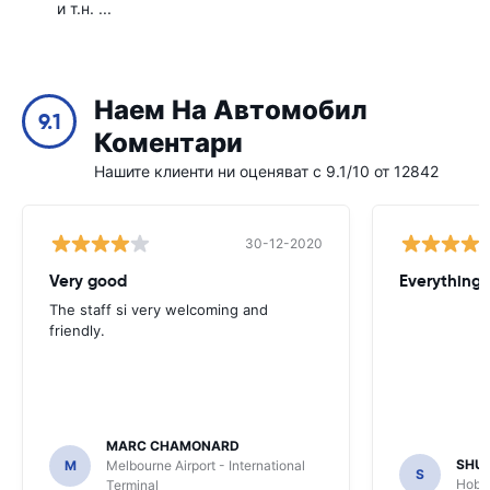
и т.н. ...
Наем На Автомобил
9.1
Коментари
Нашите клиенти ни оценяват с 9.1/10 от 12842
30-12-2020
Very good
Everything w
The staff si very welcoming and
friendly.
MARC CHAMONARD
SHU
M
Melbourne Airport - International
S
Hobar
Terminal