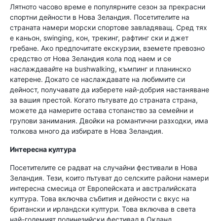
Лятното часово време е популярните сезон за прекрасни
спортни дейности в Нова Зеландия. Посетителите на
страната намери морски спортове завладяващ. Сред тях
е каньон, swinging, кон, трекинг, рафтинг ски и джет
гребане. Ако предпочитате екскурзии, вземете превозно
средство от Нова Зеландия кола под наем и се
наслаждавайте на bushwalking, къмпинг и планинско
катерене. Докато се наслаждавате на любимите си
дейност, получавате да изберете най-добрия настаняване
за вашия престой. Когато пътувате до страната страна,
можете да намерите остава стопанство за семейни и
групови занимания. Двойки на романтични разходки, има
толкова много да избирате в Нова Зеландия.
Интересна култура
Посетителите се радват на случайни фестивали в Нова
Зеландия. Тези, които пътуват до селските райони намери
интересна смесица от Европейската и австралийската
култура. Това включва събития и дейности с вкус на
британски и ирландски култури. Това включва в света
най-големият полинезийски фестивал в Окланд.