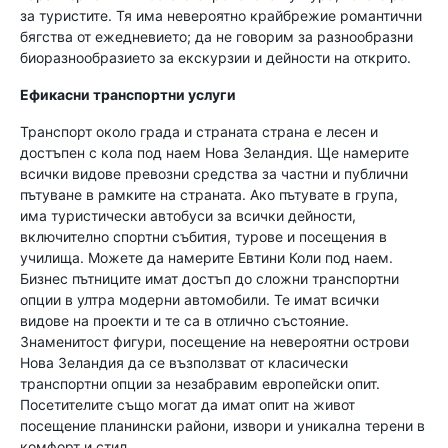
за туристите. Тя има невероятно крайбрежие романтични
бягства от ежедневието; да не говорим за разнообразни
биоразнообразието за екскурзии и дейности на открито.
Ефикасни транспортни услуги
Транспорт около града и страната страна е лесен и
достъпен с кола под наем Нова Зеландия. Ще намерите
всички видове превозни средства за частни и публични
пътуване в рамките на страната. Ако пътувате в група,
има туристически автобуси за всички дейности,
включително спортни събития, турове и посещения в
училища. Можете да намерите Евтини Коли под наем.
Бизнес пътниците имат достъп до сложни транспортни
опции в ултра модерни автомобили. Те имат всички
видове на проекти и те са в отлично състояние.
Знаменитост фигури, посещение на невероятни острови
Нова Зеландия да се възползват от класически
транспортни опции за незабравим европейски опит.
Посетителите също могат да имат опит на живот
посещение планински райони, извори и уникална терени в
комфорт и стил.