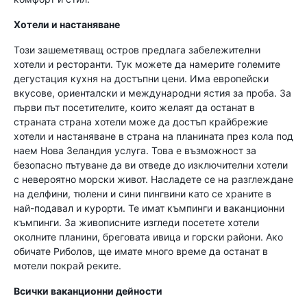
Хотели и настаняване
Този зашеметяващ остров предлага забележителни
хотели и ресторанти. Тук можете да намерите големите
дегустация кухня на достъпни цени. Има европейски
вкусове, ориенталски и международни ястия за проба. За
първи път посетителите, които желаят да останат в
страната страна хотели може да достъп крайбрежие
хотели и настаняване в страна на планината през кола под
наем Нова Зеландия услуга. Това е възможност за
безопасно пътуване да ви отведе до изключителни хотели
с невероятно морски живот. Насладете се на разглеждане
на делфини, тюлени и сини пингвини като се храните в
най-подавал и курорти. Те имат къмпинги и ваканционни
къмпинги. За живописните изгледи посетете хотели
околните планини, бреговата ивица и горски райони. Ако
обичате Риболов, ще имате много време да останат в
мотели покрай реките.
Всички ваканционни дейности