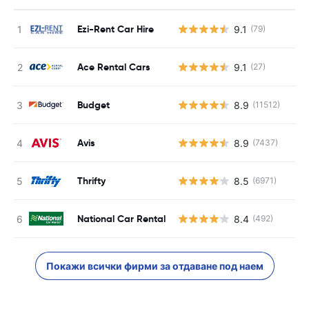
Ezi-Rent Car Hire
9.1
(79)
Ace Rental Cars
9.1
(27)
Budget
8.9
(11512)
Avis
8.9
(7437)
Thrifty
8.5
(6971)
National Car Rental
8.4
(492)
Покажи всички фирми за отдаване под наем