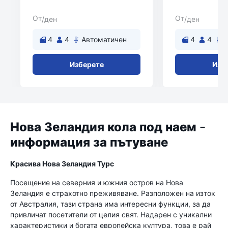
От
От
/ден
/ден
4
4
Автоматичен
4
4
Изберете
Изб
Нова Зеландия кола под наем -
информация за пътуване
Красива Нова Зеландия Турс
Посещение на северния и южния остров на Нова
Зеландия е страхотно преживяване. Разположен на изток
от Австралия, тази страна има интересни функции, за да
привличат посетители от целия свят. Надарен с уникални
характеристики и богата европейска култура, това е рай