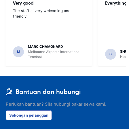
Very good
Everything w
The staff si very welcoming and
friendly.
MARC CHAMONARD
SHU
M
Melbourne Airport - International
S
Hobar
Terminal
Bantuan dan hubungi
Perlukan bantuan? Sila hubungi pakar sewa kami.
Sokongan pelanggan