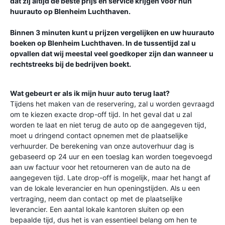
dat zij altijd de beste prijs en service krijgen voor hun
huurauto op
Blenheim Luchthaven
.
Binnen 3 minuten kunt u prijzen vergelijken en uw huurauto
boeken op
Blenheim Luchthaven
. In de tussentijd zal u
opvallen dat wij meestal veel goedkoper zijn dan wanneer u
rechtstreeks bij de bedrijven boekt.
Wat gebeurt er als ik mijn huur auto terug laat?
Tijdens het maken van de reservering, zal u worden gevraagd
om te kiezen exacte drop-off tijd. In het geval dat u zal
worden te laat en niet terug de auto op de aangegeven tijd,
moet u dringend contact opnemen met de plaatselijke
verhuurder. De berekening van onze autoverhuur dag is
gebaseerd op 24 uur en een toeslag kan worden toegevoegd
aan uw factuur voor het retourneren van de auto na de
aangegeven tijd. Late drop-off is mogelijk, maar het hangt af
van de lokale leverancier en hun openingstijden. Als u een
vertraging, neem dan contact op met de plaatselijke
leverancier. Een aantal lokale kantoren sluiten op een
bepaalde tijd, dus het is van essentieel belang om hen te