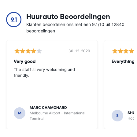
Huurauto Beoordelingen
9.1
Klanten beoordelen ons met een 9.1/10 uit 12840
beoordelingen
30-12-2020
Very good
Everything w
The staff si very welcoming and
friendly.
MARC CHAMONARD
SHU
M
Melbourne Airport - International
S
Hobar
Terminal