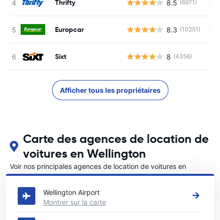
Thrifty
8.5
(6971)
Au
Europcar
8.3
(10251)
Au
Sixt
8
(4356)
Au
Afficher tous les propriétaires
Carte des agences de location de
voitures en Wellington
Voir nos principales agences de location de voitures en
Wellington
Wellington Airport
Montrer sur la carte