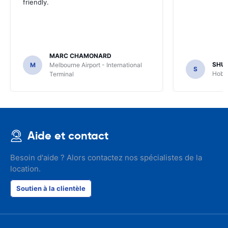
friendly.
MARC CHAMONARD
SHU
M
Melbourne Airport - International
S
Hobar
Terminal
Aide et contact
Besoin d'aide ? Alors contactez nos spécialistes de la
location.
Soutien à la clientèle