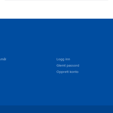
smål
Logg inn
Glemt passord
Opprett konto