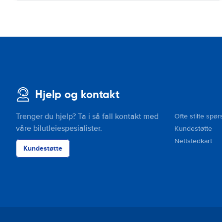
Hjelp og kontakt
Trenger du hjelp? Ta i så fall kontakt med
Ofte stilte spør
våre bilutleiespesialister.
Kundestøtte
Nettstedkart
Kundestøtte