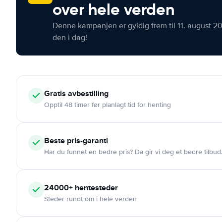
over hele verden
Denne kampanjen er gyldig frem til 11. august 2
den i dag!
Gratis
avbestilling
Opptil 48 timer før planlagt tid for henting
Beste pris-garanti
Har du funnet en bedre pris? Da gir vi deg et bedre tilbud
24000+
hentesteder
Steder rundt om i hele verden