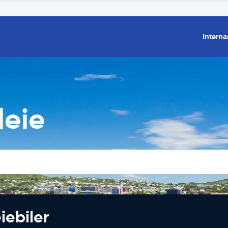
Interna
leie
iebiler