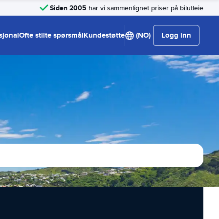
Siden 2005
har vi sammenlignet priser på bilutleie
sjonal
Ofte stilte spørsmål
Kundestøtte
(NO)
Logg inn