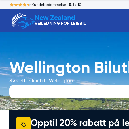
9.1
Kundebedømmelser
/ 10
New Zealand
VEILEDNING FOR LEIEBIL
Wellington Bilut
Søk etter leiebil i Wellington
Opptil 20% rabatt på le