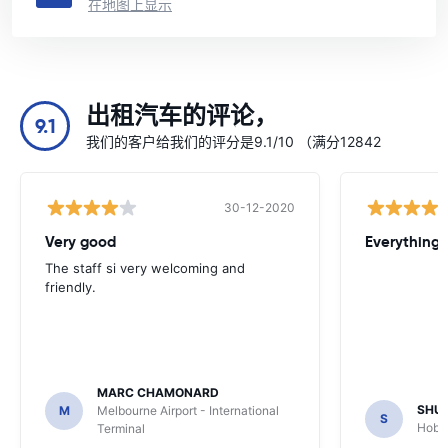
在地图上显示
出租汽车的评论，
9.1
我们的客户给我们的评分是9.1/10 （满分12842
30-12-2020
Very good
Everything w
The staff si very welcoming and
friendly.
MARC CHAMONARD
SHU
M
Melbourne Airport - International
S
Hobar
Terminal