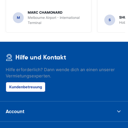
MARC CHAMONARD
SHU
M
Melbourne Airport - International
S
Hobar
Terminal
Hilfe und Kontakt
Hilfe erforderlich? Dann wende dich an einen unserer
Vermietungsexperten.
Kundenbetreuung
Account