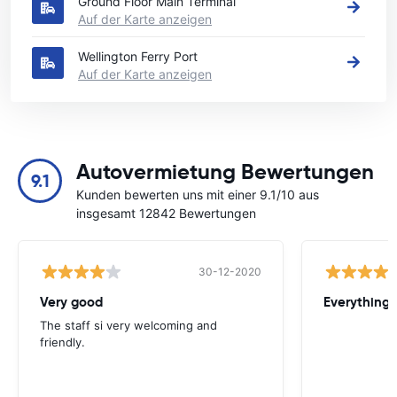
Ground Floor Main Terminal
Auf der Karte anzeigen
Wellington Ferry Port
Auf der Karte anzeigen
Autovermietung Bewertungen
9.1
Kunden bewerten uns mit einer 9.1/10 aus
insgesamt 12842 Bewertungen
30-12-2020
Very good
Everything w
The staff si very welcoming and
friendly.