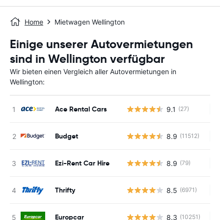
Home
Mietwagen Wellington
Einige unserer Autovermietungen
sind in Wellington verfügbar
Wir bieten einen Vergleich aller Autovermietungen in
Wellington:
Ace Rental Cars
9.1
(27)
Ke
Budget
8.9
(11512)
Ke
Ezi-Rent Car Hire
8.9
(79)
Ke
Thrifty
8.5
(6971)
Ke
Europcar
8.3
(10251)
Ke