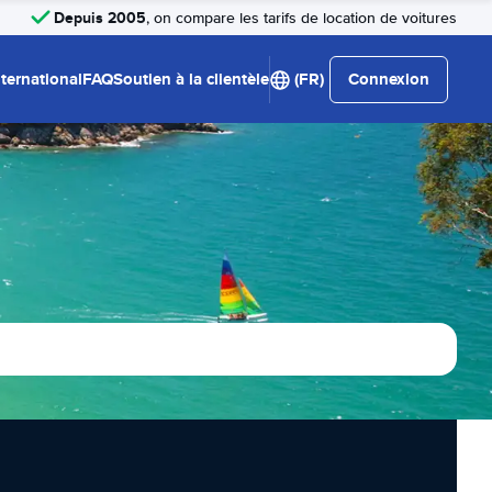
Depuis 2005
, on compare les tarifs de location de voitures
nternational
FAQ
Soutien à la clientèle
(FR)
Connexion