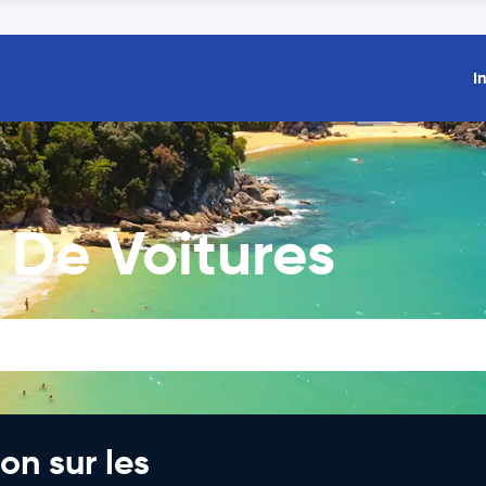
I
 De Voitures
on sur les