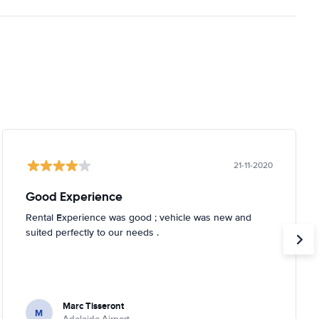
21-11-2020
Good Experience
Rental Experience was good ; vehicle was new and
suited perfectly to our needs .
Marc Tisseront
M