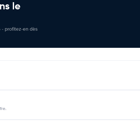
ns le
 - profitez-en dès
fre.