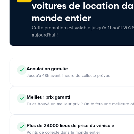
voitures de location da
monde entier
Cette promotion est valable jusqu'à 11 août 2026
aujourd'hui !
Annulation
gratuite
Jusqu'à 48h avant l'heure de collecte prévue
Meilleur prix garanti
Tu as trouvé un meilleur prix ? On te fera une meilleure of
Plus de 24000
lieux de prise du véhicule
Points de collecte dans le monde entier