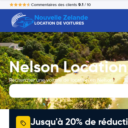
9.1
Commentaires des clients
/ 10
Nouvelle Zelande
LOCATION DE VOITURES
Nelson Location
Rechercher une voiture de location en Nelson
Jusqu'à 20% de réducti