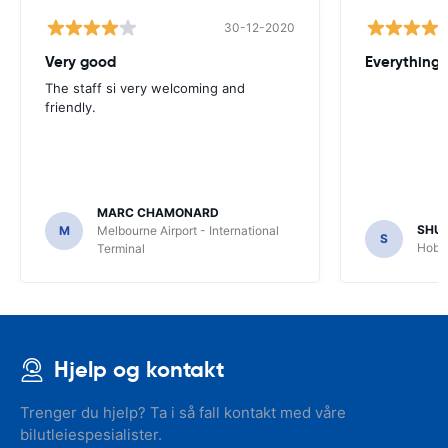
30-12-2020
Very good
Everything w
The staff si very welcoming and
friendly.
MARC CHAMONARD
SHU
M
Melbourne Airport - International
S
Hobar
Terminal
Hjelp og kontakt
Trenger du hjelp? Ta i så fall kontakt med våre
bilutleiespesialister.