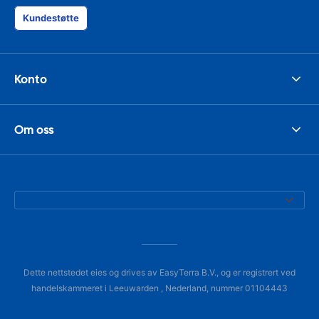
Kundestøtte
Konto
Om oss
Dette nettstedet eies og drives av EasyTerra B.V., og er registrert ved
handelskammeret i Leeuwarden , Nederland, nummer 01104443