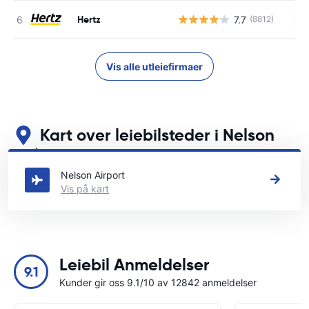
Hertz
7.7
(8812)
In
Vis alle utleiefirmaer
Kart over leiebilsteder i Nelson
Se våre viktigste bilutleiesteder i Nelson
Nelson Airport
Vis på kart
Leiebil Anmeldelser
9.1
Kunder gir oss 9.1/10 av 12842 anmeldelser