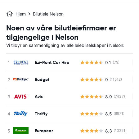
Hjem
Bilutleie Nelson
Noen av våre bilutleiefirmaer er
tilgjengelige i Nelson
Vi tilbyr en sammenligning av alle leiebilselskaper i Nelson:
Ezi-Rent Car Hire
9.1
(79)
In
Budget
9
(11512)
In
Avis
8.9
(7437)
In
Thrifty
8.5
(6971)
In
Europcar
8.3
(10251)
In