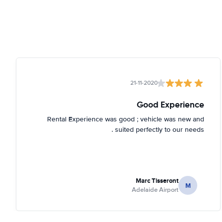
21-11-2020
Good Experience
Rental Experience was good ; vehicle was new and
suited perfectly to our needs .
Marc Tisseront
M
Adelaide Airport