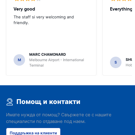
Very good
Everything w
The staff si very welcoming and
friendly.
MARC CHAMONARD
SHU
M
Melbourne Airport - International
S
Hobar
Terminal
Помощ и контакти
Имате нужда от помощ? Свържете се с нашите
специалисти по отдаване под наем.
Поддръжка на клиенти