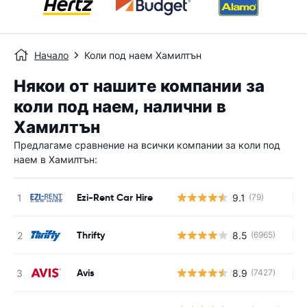
Начало
Коли под наем Хамилтън
Някои от нашите компании за
коли под наем, налични в
Хамилтън
Предлагаме сравнение на всички компании за коли под
наем в Хамилтън:
Ezi-Rent Car Hire
9.1
(79)
Н
Thrifty
8.5
(6965)
Н
Avis
8.9
(7427)
Н