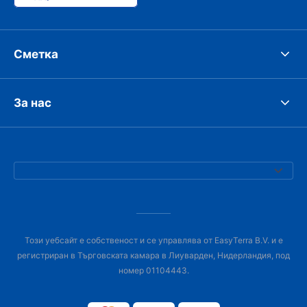
Сметка
За нас
Този уебсайт е собственост и се управлява от EasyTerra B.V. и е
регистриран в Търговската камара в Лиуварден, Нидерландия, под
номер 01104443.