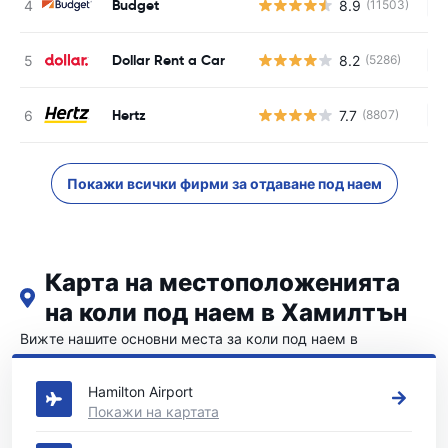
Budget
8.9
(11503)
Н
Dollar Rent a Car
8.2
(5286)
Н
Hertz
7.7
(8807)
Н
Покажи всички фирми за отдаване под наем
Карта на местоположенията
на коли под наем в Хамилтън
Вижте нашите основни места за коли под наем в
Хамилтън
Hamilton Airport
Покажи на картата