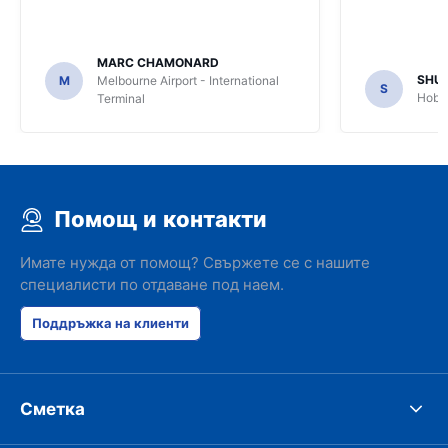
MARC CHAMONARD
SHU
M
Melbourne Airport - International
S
Hobar
Terminal
Помощ и контакти
Имате нужда от помощ? Свържете се с нашите
специалисти по отдаване под наем.
Поддръжка на клиенти
Сметка