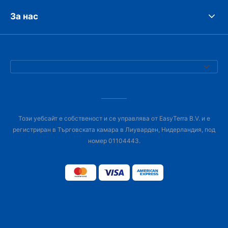
За нас
Този уебсайт е собственост и се управлява от EasyTerra B.V. и е
регистриран в Търговската камара в Лиуварден, Нидерландия, под
номер 01104443.