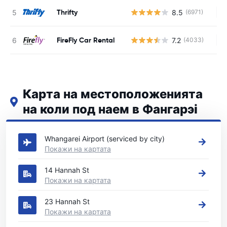
Thrifty
8.5
(6971)
Н
FireFly Car Rental
7.2
(4033)
Н
Карта на местоположенията
на коли под наем в Фангарэі
Вижте нашите основни места за коли под наем в Фангарэі
Whangarei Airport (serviced by city)
Покажи на картата
14 Hannah St
Покажи на картата
23 Hannah St
Покажи на картата