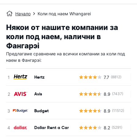
Начало
Коли под наем Whangarei
Някои от нашите компании за
коли под наем, налични в
Фангарэі
Предлагаме сравнение на всички компании за коли под
наем в Фангарэі:
Hertz
7.7
(8812)
Н
Avis
8.9
(7437)
Н
Budget
8.9
(11512)
Н
Dollar Rent a Car
8.2
(5291)
Н