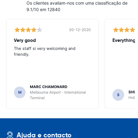
Os clientes avaliam-nos com uma classificação de
9.1/10 em 12840
30-12-2020
Very good
Everything w
The staff si very welcoming and
friendly.
MARC CHAMONARD
SHU
M
Melbourne Airport - International
S
Hobar
Terminal
Ajuda e contacto