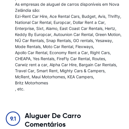
As empresas de aluguel de carros disponíveis em Nova
Zelândia são:
Ezi-Rent Car Hire
Ace Rental Cars
Budget
Avis
Thrifty
National Car Rental
Europcar
Dollar Rent a Car
Enterprise
Sixt
Alamo
East Coast Car Rentals
Hertz
Keddy By Europcar
Autounion Car Rental
Green Motion
NÜ Car Rentals
Snap Rentals
GO rentals
Yesaway
Mode Rentals
Moto Car Rental
Flexways
Apollo Car Rental
Economy Rent a Car
Right Cars
CHEAPA
Yes Rentals
FireFly Car Rental
Routes
Carwiz rent a car
Alpha Car Hire
Bargain Car Rentals
Travel Car
Smart Rent
Mighty Cars & Campers
McRent
Maui Motorhomes
KEA Campers
Britz Motorhomes
, etc.
Aluguer De Carro
9.1
Comentários