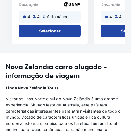
Desde
Desde
/dia
/dia
4
4
Automático
4
4
A
Selecionar
Sele
Nova Zelandia carro alugado -
informação de viagem
Linda Nova Zelândia Tours
Visitar as Ilhas Norte e sul da Nova Zelândia é uma grande
experiência. Situado leste da Austrália, este país tem
características interessantes para atrair visitantes de todo o
mundo. Dotado de características únicas e rica cultura
europeia, isto é um paraíso para os turistas. Tem um litoral
incrível para fugas românticas; para não mencionar a