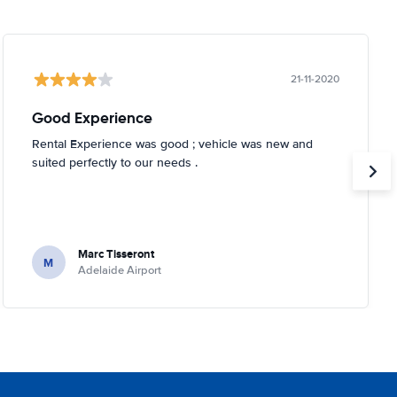
21-11-2020
Good Experience
Rental Experience was good ; vehicle was new and
suited perfectly to our needs .
Marc Tisseront
M
Adelaide Airport