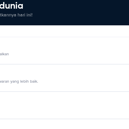
 dunia
kannya hari ini!
alkan
aran yang lebih baik.