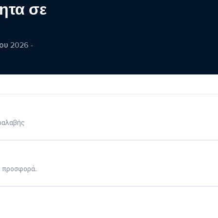
ητα σε
ου 2026 -
ραλαβής
η προσφορά.