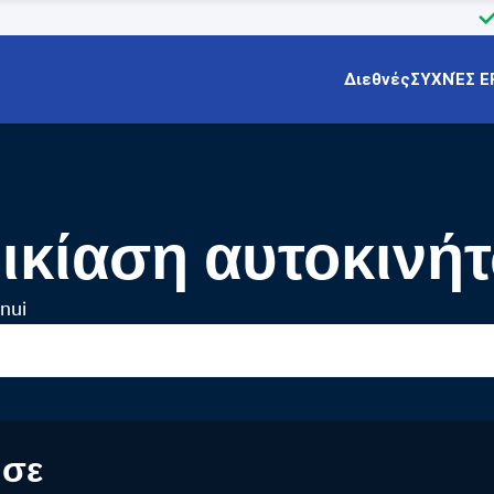
Διεθνές
ΣΥΧΝΈΣ Ε
ικίαση αυτοκινή
nui
 σε