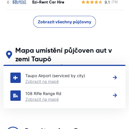
Ezi-Rent Car Hire
9.1
(79)
Zobrazit všechny půjčovny
Mapa umístění půjčoven aut v
zemi Taupō
Podívejte se na naše hlavní půjčovny aut v zemi Taupō
Taupo Airport (serviced by city)
Zobrazit na mapě
108 Rifle Range Rd
Zobrazit na mapě