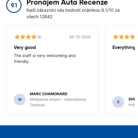
Pronájem Auta Recenze
9.1
Naši zákazníci nás hodnotí známkou 9.1/10 ze
všech 12842
30-12-2020
Very good
Everything w
The staff si very welcoming and
friendly.
MARC CHAMONARD
SHU
M
Melbourne Airport - International
S
Hobar
Terminal