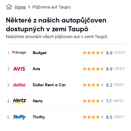
Home
Půjčovna aut Taupo
Některé z našich autopůjčoven
dostupných v zemi Taupō
Nabízíme srovnání všech půjčoven aut v zemi Taupō:
Budget
8.9
(11512)
Avis
8.9
(7437)
Dollar Rent a Car
8.2
(5291)
Hertz
7.7
(8812)
Thrifty
8.5
(6971)