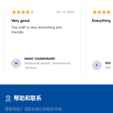
30-12-2020
Very good
Everything w
The staff si very welcoming and
friendly.
MARC CHAMONARD
SHU
M
Melbourne Airport - International
S
Hobar
Terminal
帮助和联系
需要帮助？请联系我们的租赁专家。