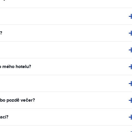
?
do mého hotelu?
ebo pozdě večer?
aci?