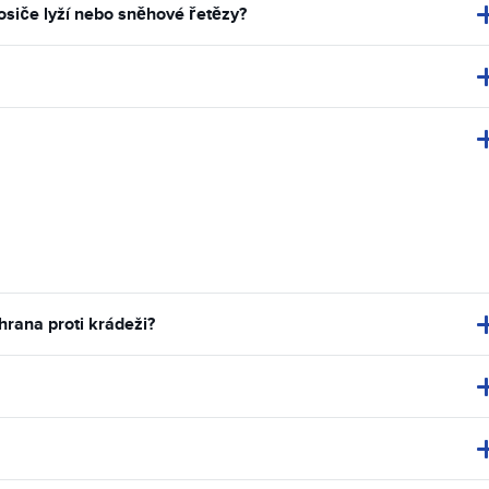
osiče lyží nebo sněhové řetězy?
hrana proti krádeži?