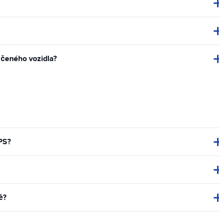
jčeného vozidla?
PS?
ě?