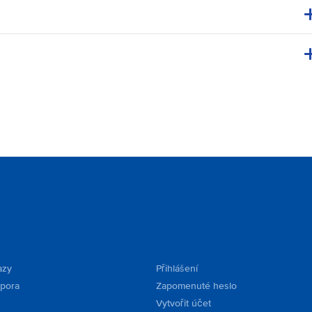
azy
Přihlášení
dpora
Zapomenuté heslo
Vytvořit účet