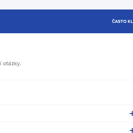
ČASTO K
í otázky.