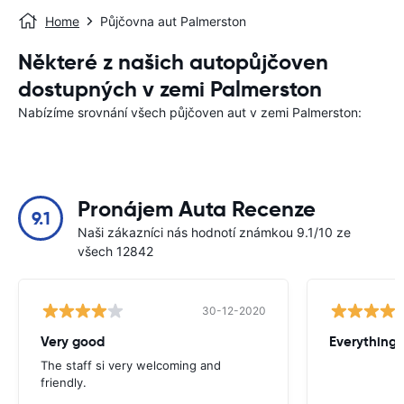
Home
Půjčovna aut Palmerston
Některé z našich autopůjčoven
dostupných v zemi Palmerston
Nabízíme srovnání všech půjčoven aut v zemi Palmerston:
Pronájem Auta Recenze
9.1
Naši zákazníci nás hodnotí známkou 9.1/10 ze
všech 12842
30-12-2020
Very good
Everything w
The staff si very welcoming and
friendly.