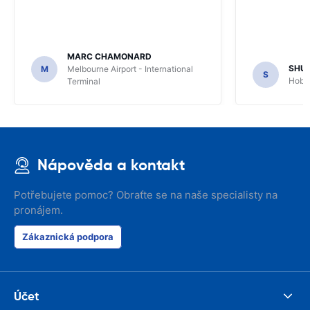
MARC CHAMONARD
SHU
M
Melbourne Airport - International
S
Hobar
Terminal
Nápověda a kontakt
Potřebujete pomoc? Obraťte se na naše specialisty na
pronájem.
Zákaznická podpora
Účet