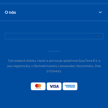
O nás
Tyto webové stránky vlastní a provozuje společnost EasyTerra B.V. a
jsou registrovány u Obchodní komory Leeuwarden, Nizozemsko, číslo
01104443.