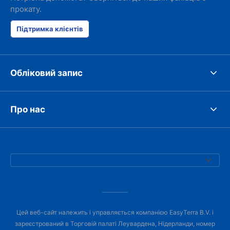
прокату.
Підтримка клієнтів
Обліковий запис
Про нас
Цей веб-сайт належить і управляється компанією EasyTerra B.V. і
зареєстрований в Торговій палаті Леувардена, Нідерланди, номер