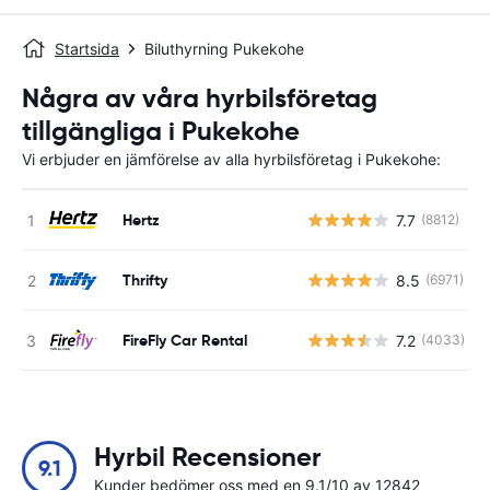
Startsida
Biluthyrning Pukekohe
Några av våra hyrbilsföretag
tillgängliga i Pukekohe
Vi erbjuder en jämförelse av alla hyrbilsföretag i Pukekohe:
Hertz
7.7
(8812)
Thrifty
8.5
(6971)
FireFly Car Rental
7.2
(4033)
Hyrbil Recensioner
9.1
Kunder bedömer oss med en 9.1/10 av 12842