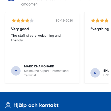
omdömen
30-12-2020
Very good
Everything w
The staff si very welcoming and
friendly.
MARC CHAMONARD
SHU
M
Melbourne Airport - International
S
Hobar
Terminal
Hjälp och kontakt