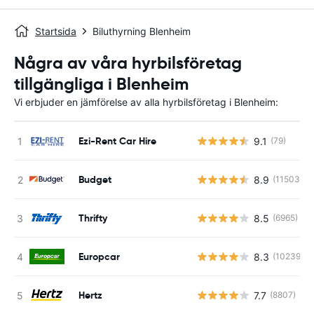
Startsida
Biluthyrning Blenheim
Några av våra hyrbilsföretag
tillgängliga i Blenheim
Vi erbjuder en jämförelse av alla hyrbilsföretag i Blenheim:
Ezi-Rent Car Hire
9.1
(79)
Budget
8.9
(11503)
Thrifty
8.5
(6965)
Europcar
8.3
(10239)
Hertz
7.7
(8807)