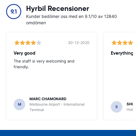
Hyrbil Recensioner
9.1
Kunder bedömer oss med en 9.1/10 av 12840
omdömen
30-12-2020
Very good
Everything w
The staff si very welcoming and
friendly.
MARC CHAMONARD
SHU
M
Melbourne Airport - International
S
Hobar
Terminal