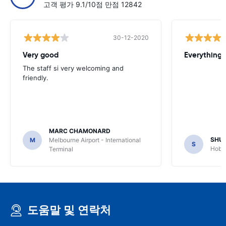
고객 평가 9.1/10점 만점 12842
30-12-2020
Very good
Everything w
The staff si very welcoming and
friendly.
MARC CHAMONARD
SHU
M
Melbourne Airport - International
S
Hobar
Terminal
도움말 및 연락처