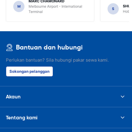
MARC CHAMONARD
SHU
M
Melbourne Airport - International
S
Hobar
Terminal
Bantuan dan hubungi
Perlukan bantuan? Sila hubungi pakar sewa kami.
Sokongan pelanggan
Akaun
Tentang kami