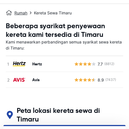
Rumah
Kereta Sewa Timaru
Beberapa syarikat penyewaan
kereta kami tersedia di Timaru
Kami menawarkan perbandingan semua syarikat sewa kereta
di Timaru:
Hertz
7.7
(8812)
T
Avis
8.9
(7437)
T
Peta lokasi kereta sewa di
Timaru
Lihat lokasi sewa kereta utama kami di Timaru