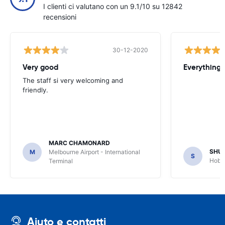
I clienti ci valutano con un 9.1/10 su 12842
recensioni
30-12-2020
Very good
Everything w
The staff si very welcoming and
friendly.
MARC CHAMONARD
SHU
M
Melbourne Airport - International
S
Hobar
Terminal
Aiuto e contatti