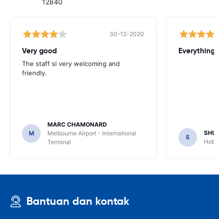
12840
30-12-2020
Very good
Everything w
The staff si very welcoming and
friendly.
MARC CHAMONARD
SHU
M
Melbourne Airport - International
S
Hobar
Terminal
Bantuan dan kontak