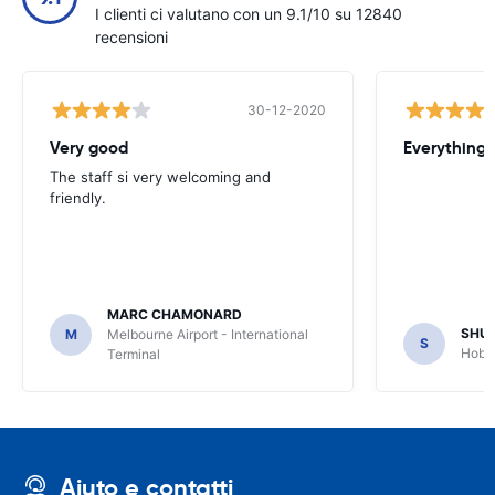
I clienti ci valutano con un 9.1/10 su 12840
recensioni
30-12-2020
Very good
Everything w
The staff si very welcoming and
friendly.
MARC CHAMONARD
SHU
M
Melbourne Airport - International
S
Hobar
Terminal
Aiuto e contatti