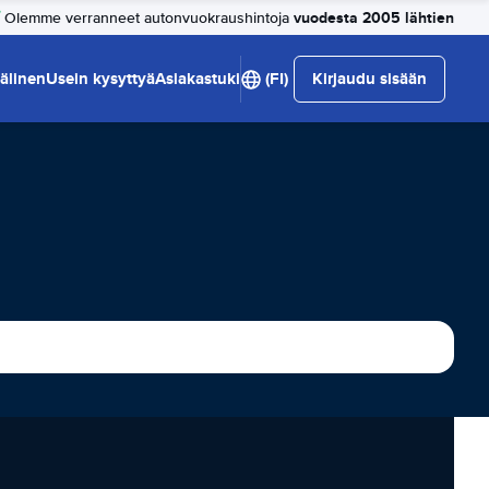
vuodesta 2005 lähtien
Olemme verranneet autonvuokraushintoja
älinen
Usein kysyttyä
Asiakastuki
(FI)
Kirjaudu sisään