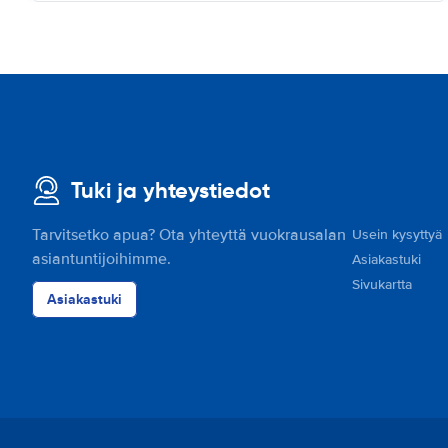
Tuki ja yhteystiedot
Tarvitsetko apua? Ota yhteyttä vuokrausalan
Usein kysyttyä
asiantuntijoihimme.
Asiakastuki
Sivukartta
Asiakastuki