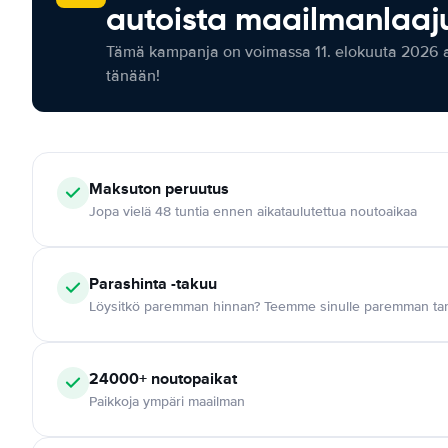
autoista maailmanlaaju
Tämä kampanja on voimassa 11. elokuuta 2026 as
tänään!
Maksuton
peruutus
Jopa vielä 48 tuntia ennen aikataulutettua noutoaikaa
Parashinta -takuu
Löysitkö paremman hinnan? Teemme sinulle paremman tar
24000+
noutopaikat
Paikkoja ympäri maailman