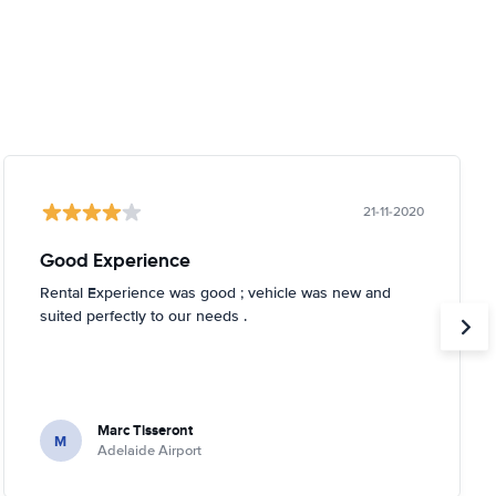
21-11-2020
Good Experience
Rental Experience was good ; vehicle was new and
suited perfectly to our needs .
Marc Tisseront
M
Adelaide Airport