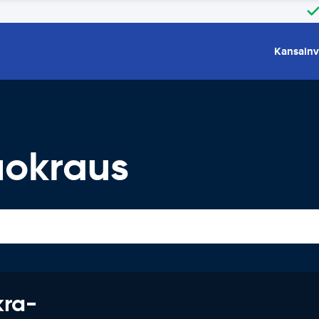
Kansainv
uokraus
kra-