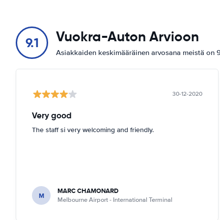
Vuokra-Auton Arvioon
9.1
Asiakkaiden keskimääräinen arvosana meistä on 9.
30-12-2020
Very good
The staff si very welcoming and friendly.
MARC CHAMONARD
M
Melbourne Airport - International Terminal