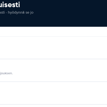
isesti
ti - hyödynnä se jo
jouksen.