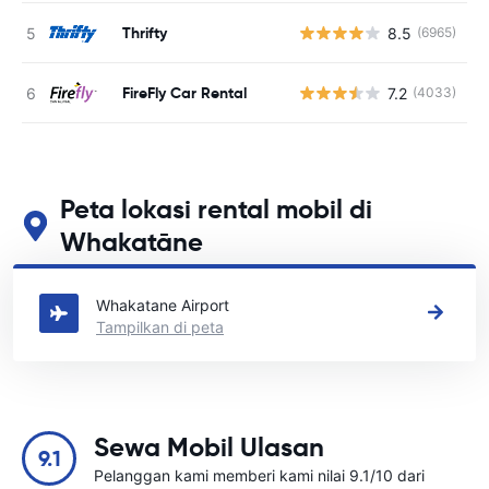
Thrifty
8.5
(6965)
FireFly Car Rental
7.2
(4033)
Peta lokasi rental mobil di
Whakatāne
Lihat lokasi persewaan mobil utama kami di Whakatāne
Whakatane Airport
Tampilkan di peta
Sewa Mobil Ulasan
9.1
Pelanggan kami memberi kami nilai 9.1/10 dari