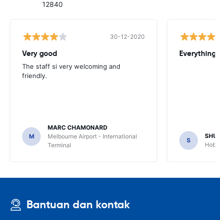
12840
30-12-2020
Very good
Everything w
The staff si very welcoming and
friendly.
MARC CHAMONARD
SHU
M
Melbourne Airport - International
S
Hobar
Terminal
Bantuan dan kontak