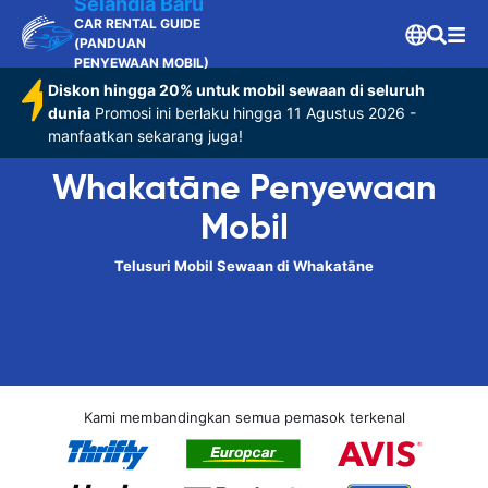
Selandia Baru
CAR RENTAL GUIDE
(PANDUAN
PENYEWAAN MOBIL)
Diskon hingga 20% untuk mobil sewaan di seluruh
dunia
Promosi ini berlaku hingga 11 Agustus 2026 -
manfaatkan sekarang juga!
Whakatāne Penyewaan
Mobil
Telusuri Mobil Sewaan di Whakatāne
Kami membandingkan semua pemasok terkenal