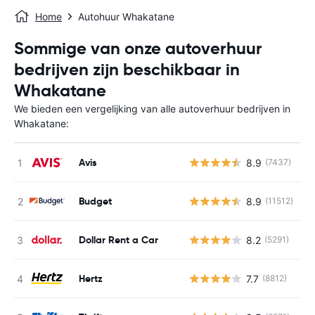
Home
Autohuur Whakatane
Sommige van onze autoverhuur
bedrijven zijn beschikbaar in
Whakatane
We bieden een vergelijking van alle autoverhuur bedrijven in
Whakatane:
Avis
8.9
(7437)
G
Budget
8.9
(11512)
G
Dollar Rent a Car
8.2
(5291)
G
Hertz
7.7
(8812)
G