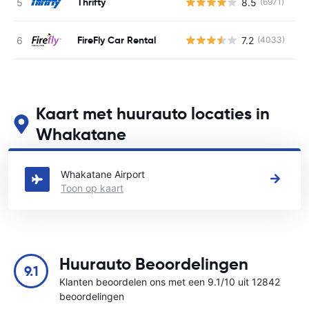
Thrifty
8.5
(6971)
G
FireFly Car Rental
7.2
(4033)
G
Kaart met huurauto locaties in
Whakatane
Zie onze belangrijkste autoverhuur locaties in Whakatane
Whakatane Airport
Toon op kaart
Huurauto Beoordelingen
9.1
Klanten beoordelen ons met een 9.1/10 uit 12842
beoordelingen