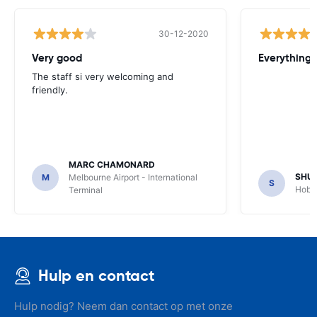
30-12-2020
Very good
Everything w
The staff si very welcoming and
friendly.
MARC CHAMONARD
SHU
M
Melbourne Airport - International
S
Hobar
Terminal
Hulp en contact
Hulp nodig? Neem dan contact op met onze