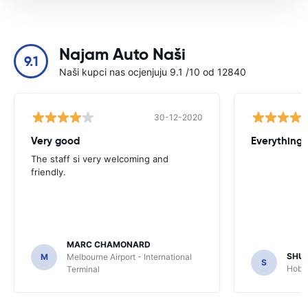
Najam Auto Naši
9.1
Naši kupci nas ocjenjuju 9.1 /10 od 12840
30-12-2020
Very good
Everything w
The staff si very welcoming and
friendly.
MARC CHAMONARD
SHU
M
Melbourne Airport - International
S
Hobar
Terminal