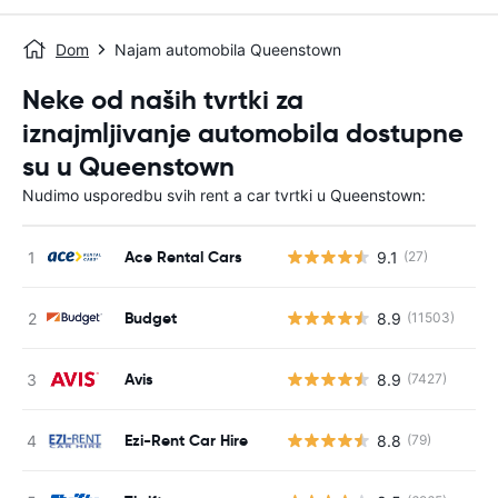
Dom
Najam automobila Queenstown
Neke od naših tvrtki za
iznajmljivanje automobila dostupne
su u Queenstown
Nudimo usporedbu svih rent a car tvrtki u Queenstown:
Ace Rental Cars
9.1
(27)
Budget
8.9
(11503)
Avis
8.9
(7427)
Ezi-Rent Car Hire
8.8
(79)