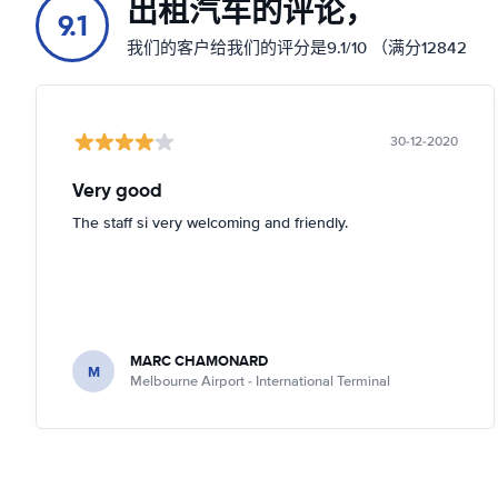
出租汽车的评论，
9.1
我们的客户给我们的评分是9.1/10 （满分12842
30-12-2020
Very good
The staff si very welcoming and friendly.
MARC CHAMONARD
M
Melbourne Airport - International Terminal