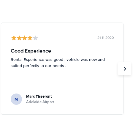
21-11-2020
Good Experience
Rental Experience was good ; vehicle was new and
suited perfectly to our needs .
Marc Tisseront
M
Adelaide Airport