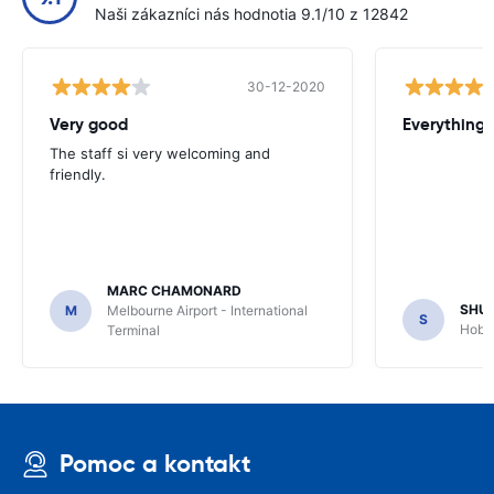
Naši zákazníci nás hodnotia 9.1/10 z 12842
30-12-2020
Very good
Everything w
The staff si very welcoming and
friendly.
MARC CHAMONARD
SHU
M
Melbourne Airport - International
S
Hobar
Terminal
Pomoc a kontakt