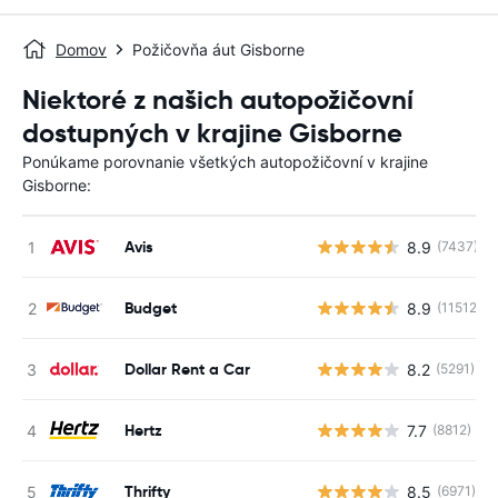
Domov
Požičovňa áut Gisborne
Niektoré z našich autopožičovní
dostupných v krajine Gisborne
Ponúkame porovnanie všetkých autopožičovní v krajine
Gisborne:
Avis
8.9
(7437)
Budget
8.9
(11512)
Dollar Rent a Car
8.2
(5291)
Hertz
7.7
(8812)
Thrifty
8.5
(6971)