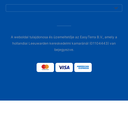
A weboldal tulajdonosa és üzemeltetője az EasyTerra B.V., amely a
hollandiai Leeuwarden kereskedelmi kamaránál (01104443) van
bejegyezve.