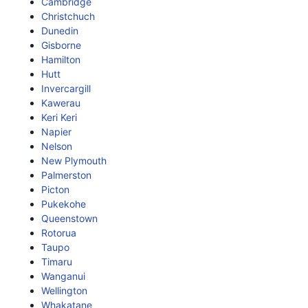
Cambridge
Christchuch
Dunedin
Gisborne
Hamilton
Hutt
Invercargill
Kawerau
Keri Keri
Napier
Nelson
New Plymouth
Palmerston
Picton
Pukekohe
Queenstown
Rotorua
Taupo
Timaru
Wanganui
Wellington
Whakatane