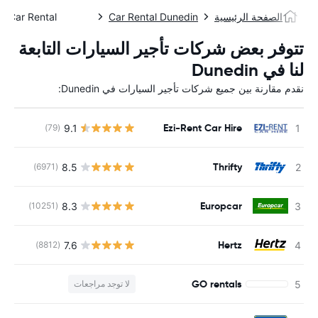
الصفحة الرئيسية
Car Rental Dunedin
Car Rental دونيدين
تتوفر بعض شركات تأجير السيارات التابعة
لنا في Dunedin
نقدم مقارنة بين جميع شركات تأجير السيارات في Dunedin:
Ezi-Rent Car Hire
9.1
(79)
ل
Thrifty
8.5
(6971)
ل
Europcar
8.3
(10251)
ل
Hertz
7.6
(8812)
ل
GO rentals
لا توجد مراجعات
ل