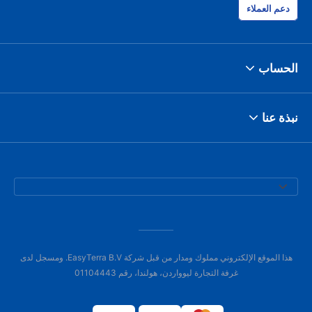
دعم العملاء
الحساب
نبذة عنا
هذا الموقع الإلكتروني مملوك ومدار من قبل شركة EasyTerra B.V. ومسجل لدى
غرفة التجارة ليوواردن، هولندا، رقم 01104443