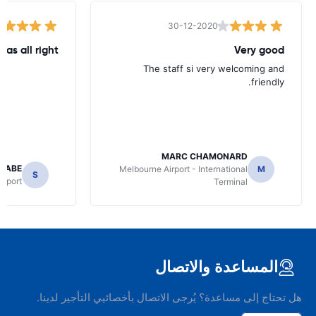
30-12-2020
was all right
Very good
The staff si very welcoming and
friendly.
MARC CHAMONARD
NABE
Melbourne Airport - International
M
S
irport
Terminal
المساعدة والاتصال
هل تحتاج إلى مساعدة؟ يُرجى الاتصال بأخصائيي التأجير لدينا.