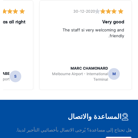
30-12-2020
was all right
Very good
The staff si very welcoming and
friendly.
MARC CHAMONARD
NABE
Melbourne Airport - International
M
S
irport
Terminal
المساعدة والاتصال
هل تحتاج إلى مساعدة؟ يُرجى الاتصال بأخصائيي التأجير لدينا.