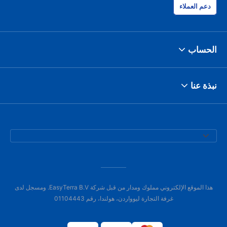
دعم العملاء
الحساب
نبذة عنا
هذا الموقع الإلكتروني مملوك ومدار من قبل شركة EasyTerra B.V. ومسجل لدى
غرفة التجارة ليوواردن، هولندا، رقم 01104443