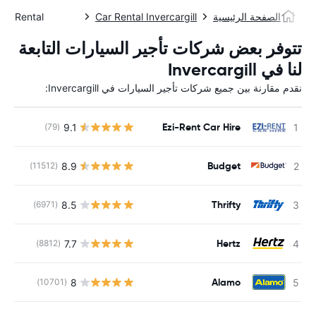
الصفحة الرئيسية
Car Rental Invercargill
Car Rental انفركارج
تتوفر بعض شركات تأجير السيارات التابعة
لنا في Invercargill
نقدم مقارنة بين جميع شركات تأجير السيارات في Invercargill:
Ezi-Rent Car Hire
9.1
(79)
ل
Budget
8.9
(11512)
ل
Thrifty
8.5
(6971)
ل
Hertz
7.7
(8812)
ل
Alamo
8
(10701)
ل